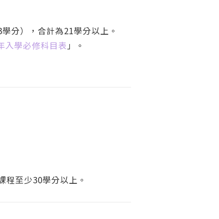
學分），合計為21學分以上。
年入學必修科目表
」。
課程至少30學分以上。