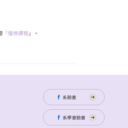
閱
「擋修課程
」。
系臉書
系學會臉書