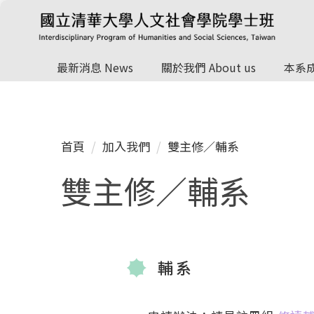
跳
到
主
要
最新消息 News
關於我們 About us
本系成
內
容
區
首頁
加入我們
雙主修／輔系
雙主修／輔系
輔系