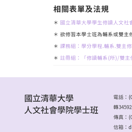
相關表單及法規
＊
國立清華大學學生修讀人文社
＊ 欲修習本學士班為輔系或雙主
＊
課務組：學分學程.輔系.雙主修
＊
註冊組：「修讀輔系(所)/雙
國立清華大學
電話：
(
轉34592
人文社會學院學士班
傳真：(03
信箱：
d