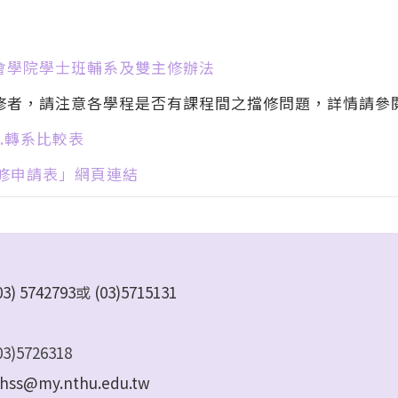
會學院學士班輔系及雙主修辦法
修者，請注意各學程是否有課程間之擋修問題，詳情請參
.轉系比較表
主修申請表」網頁連結
03) 5742793
或
(03)5715131
)5726318
hss@my.nthu.edu.tw