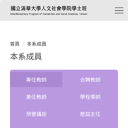
跳
到
主
要
內
容
首頁
本系成員
區
本系成員
專任教師
合聘教師
兼任教師
學程導師
榮譽講座
歷屆主任