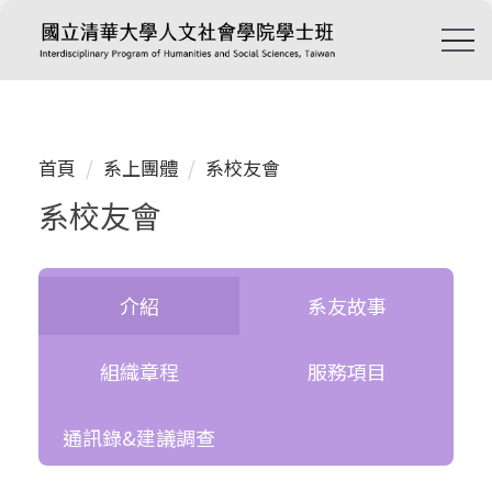
跳
到
主
要
內
容
首頁
系上團體
系校友會
區
系校友會
介紹
系友故事
組織章程
服務項目
通訊錄&建議調查