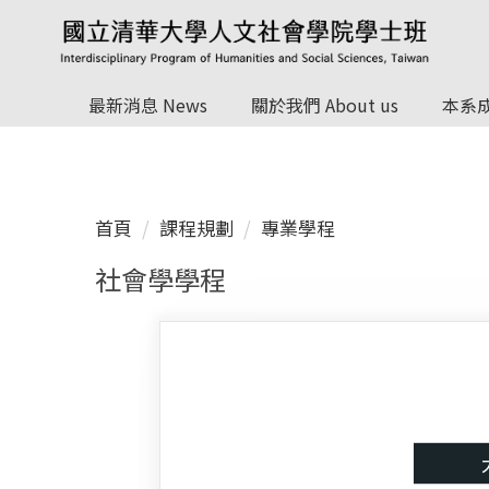
跳
到
主
要
最新消息 News
關於我們 About us
本系成
內
容
區
首頁
課程規劃
專業學程
社會學學程