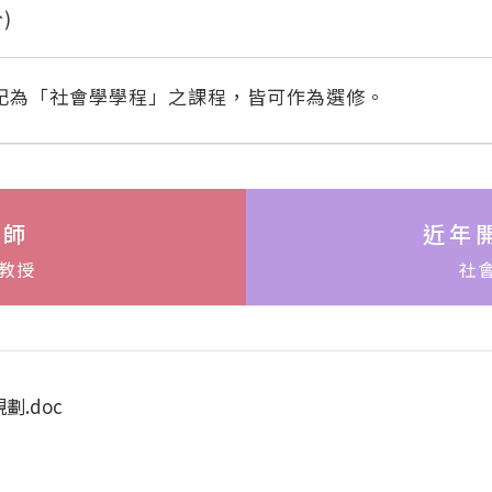
)
記為「社會學學程」之課程，皆可作為選修。
導師
近年
副教授
社
.doc